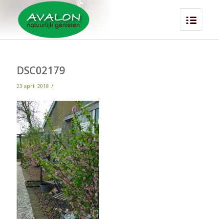
DSC02179
/
23 april 2018