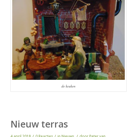
de keuken
Nieuw terras
/
/
/
4 april 2018
0 Reacties
in
Nieuws
door
Peter van