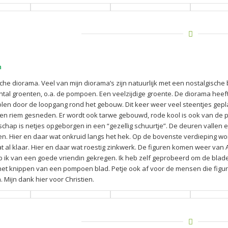
n
che diorama. Veel van mijn diorama’s zijn natuurlijk met een nostalgische
tal groenten, o.a. de pompoen. Een veelzijdige groente. De diorama heeft
en door de loopgang rond het gebouw. Dit keer weer veel steentjes gepl
ren riem gesneden. Er wordt ook tarwe gebouwd, rode kool is ook van de p
schap is netjes opgeborgen in een “gezellig schuurtje”. De deuren vallen e
n. Hier en daar wat onkruid langs het hek. Op de bovenste verdieping w
t al klaar. Hier en daar wat roestig zinkwerk. De figuren komen weer va
k van een goede vriendin gekregen. Ik heb zelf geprobeerd om de blader
t knippen van een pompoen blad. Petje ook af voor de mensen die figuren 
 Mijn dank hier voor Christien.