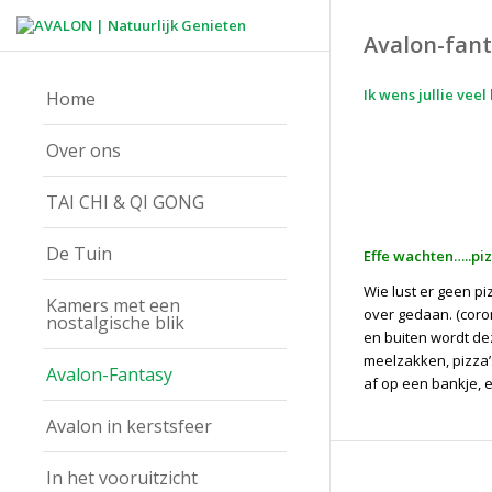
Avalon-fant
Ik wens jullie veel 
Home
Over ons
TAI CHI & QI GONG
De Tuin
E
ffe wachten…..pi
Wie lust er geen pi
Kamers met een
over gedaan. (coron
nostalgische blik
en buiten wordt de
meelzakken, pizza’s
Avalon-Fantasy
af op een bankje, e
Avalon in kerstsfeer
In het vooruitzicht