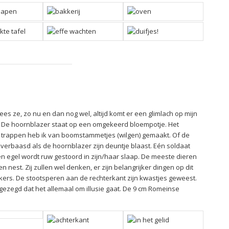
lees ze, zo nu en dan nog wel, altijd komt er een glimlach op mijn
t. De hoornblazer staat op een omgekeerd bloempotje. Het
e trappen heb ik van boomstammetjes (wilgen) gemaakt. Of de
verbaasd als de hoornblazer zijn deuntje blaast. Eén soldaat
 Een egel wordt ruw gestoord in zijn/haar slaap. De meeste dieren
est. Zij zullen wel denken, er zijn belangrijker dingen op dit
kers. De stootsperen aan de rechterkant zijn kwastjes geweest.
gezegd dat het allemaal om illusie gaat. De 9 cm Romeinse