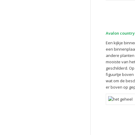
Avalon country
Een kijkje binn
een binnenplaat
andere planten i
mooiste van het
geschilderd. Op
figuurtje boven
wat om de beschu
er boven op gepl