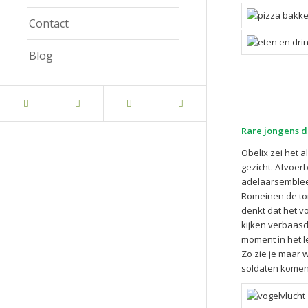
Contact
Blog
Rare
jongens
d
Obelix zei het a
gezicht. Afvoer
adelaarsembleem
Romeinen de tor
denkt dat het vo
kijken verbaasd
moment in het l
Zo zie je maar 
soldaten komen