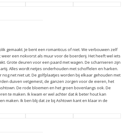
 blik gemaakt. Je bent een romanticus of niet. We verbouwen zelf
 weer een nokvorst als muur voor de boerderij. Het heeft wel iets
akt. Grote deuren voor een paard met wagen. De scharnieren zijn
artij. Alles wordt netjes onderhouden met schoffelen en harken.
r nog net niet uit. De golfplaatjes worden bij elkaar gehouden met
orden duiven vetgemest, de ganzen zorgen voor de eieren, het
n Ashtown. De rode bloemen en het groen bovenlangs ook. De
en te maken. Ik kwam er wel achter dat ik beter hout kan
maken. Ik ben blij dat ze bij Ashtown kant en klaar in de