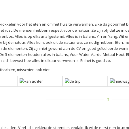
prokkelen voor het eten en om het huis te verwarmen. Elke dag door het be
met rust. De mensen hebben respect voor de natuur. Ze zijn blij dat ze in
berenbos. Alles is op elkaar afgestemd. Alles is in balans. Yin en Yang, Wi
r bij de natuur. Alles komt ook uit de natuur wat ze nodig hebben. Eten, m
n de elementen. Zij zijn niet gewend aan de CV en goed geïsoleerde wo
De 5 elementen houden alles in balans, Vuur-Water-Aarde-Metaal-Hout. Elke
 zich bewust hoe alles in elkaar verweven is. En het is goed zo.
isschien, misschien ook niet.
lle tijden. Veel licht gekleurde steentjes geplakt. Ik wilde eerst een brug