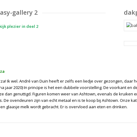
asy-gallery 2
dak
kijk plezier in deel 2
zza
zza! Ik wel. André van Duin heeft er zelfs een liedje over gezongen, daar
a jaar 2020) In principe is het een dubbele voorstelling. De voorkant en 
ze dan genuttigd. Figuren komen weer van Ashtown, evenals de kruiken en 
. De ovendeuren zijn van echt metaal en is te koop bij Ashtown. Onze kat 
en glaasje melk wordt gebracht. Er is overvloed aan eten en drinken.