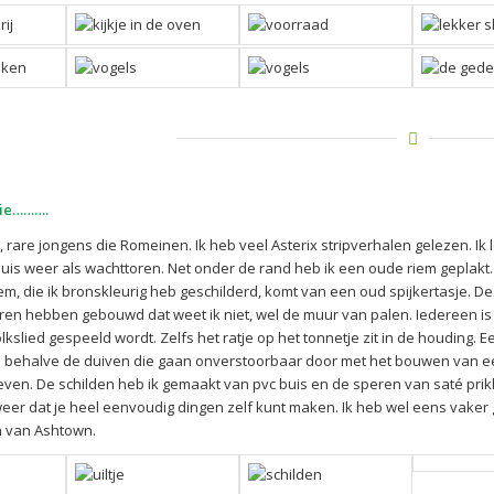
ie……….
l, rare jongens die Romeinen. Ik heb veel Asterix stripverhalen gelezen. Ik 
buis weer als wachttoren. Net onder de rand heb ik een oude riem geplak
, die ik bronskleurig heb geschilderd, komt van een oud spijkertasje. D
en hebben gebouwd dat weet ik niet, wel de muur van palen. Iedereen is 
lkslied gespeeld wordt. Zelfs het ratje op het tonnetje zit in de houding.
 behalve de duiven die gaan onverstoorbaar door met het bouwen van een n
even. De schilden heb ik gemaakt van pvc buis en de speren van saté prik
weer dat je heel eenvoudig dingen zelf kunt maken. Ik heb wel eens vaker 
 van Ashtown.