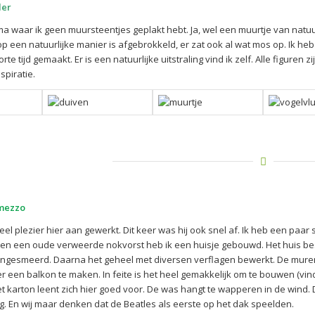
der
ama waar ik geen muursteentjes geplakt hebt. Ja, wel een muurtje van natu
p een natuurlijke manier is afgebrokkeld, er zat ook al wat mos op. Ik heb
korte tijd gemaakt. Er is een natuurlijke uitstraling vind ik zelf. Alle figu
spiratie.
rmezzo
 plezier hier aan gewerkt. Dit keer was hij ook snel af. Ik heb een paar s
 Tegen een oude verweerde nokvorst heb ik een huisje gebouwd. Het huis be
ngesmeerd. Daarna het geheel met diversen verflagen bewerkt. De muren he
r een balkon te maken. In feite is het heel gemakkelijk om te bouwen (vind 
et karton leent zich hier goed voor. De was hangt te wapperen in de wind.
En wij maar denken dat de Beatles als eerste op het dak speelden.