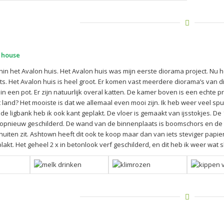
 house
enin het Avalon huis. Het Avalon huis was mijn eerste diorama project. Nu
s. Het Avalon huis is heel groot. Er komen vast meerdere diorama’s van dit
n een pot. Er zijn natuurlijk overal katten. De kamer boven is een echte p
 land? Het mooiste is dat we allemaal even mooi zijn. Ik heb weer veel spu
 de ligbank heb ik ook kant geplakt. De vloer is gemaakt van ijsstokjes. 
 opnieuw geschilderd. De wand van de binnenplaats is boomschors en de tr
iten zit. Ashtown heeft dit ook te koop maar dan van iets steviger papier.
akt. Het geheel 2 x in betonlook verf geschilderd, en dit heb ik weer wat s