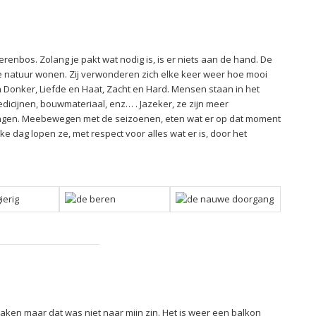
renbos. Zolang je pakt wat nodig is, is er niets aan de hand. De
 de natuur wonen. Zij verwonderen zich elke keer weer hoe mooi
t en Donker, Liefde en Haat, Zacht en Hard. Mensen staan in het
edicijnen, bouwmateriaal, enz… . Jazeker, ze zijn meer
ningen. Meebewegen met de seizoenen, eten wat er op dat moment
 dag lopen ze, met respect voor alles wat er is, door het
 maken maar dat was niet naar mijn zin. Het is weer een balkon