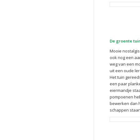
De groente tui
Mooie nostalgis
ook nog een aan
weg van een mol
uit een oude le
Het tuin gereed
een paar planke
eiermandje staa
pompoenen heb i
bewerken dan he
schappen staan.