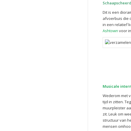
Schaapscheer
Dit is een dior
afvoerbuis die o
in een relatief 
Ashtown
voor in
Musicale inte
Wederom met veel
tijd in zitten.
muurpleister aa
zit. Leuk om wee
structuur van h
mensen omhoog. 