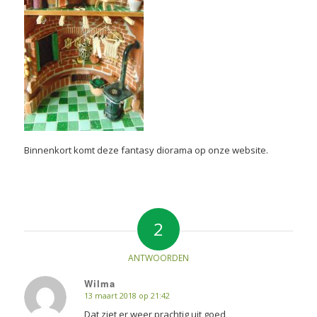
Binnenkort komt deze fantasy diorama op onze website.
2
ANTWOORDEN
Wilma
13 maart 2018 op 21:42
zegt:
Dat ziet er weer prachtig uit goed