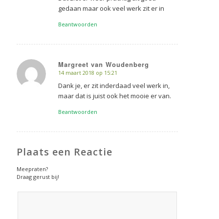
gedaan maar ook veel werk zit er in
Beantwoorden
Margreet van Woudenberg
14 maart 2018 op 15:21
zegt:
Dank je, er zit inderdaad veel werk in,
maar dat is juist ook het mooie er van.
Beantwoorden
Plaats een Reactie
Meepraten?
Draag gerust bij!