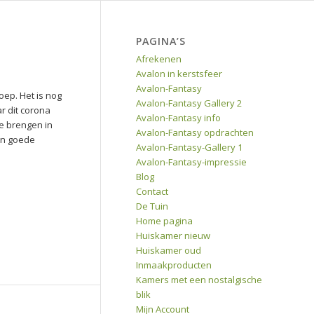
PAGINA’S
Afrekenen
Avalon in kerstsfeer
Avalon-Fantasy
oep. Het is nog
Avalon-Fantasy Gallery 2
ar dit corona
Avalon-Fantasy info
te brengen in
Avalon-Fantasy opdrachten
 in goede
Avalon-Fantasy-Gallery 1
Avalon-Fantasy-impressie
Blog
Contact
De Tuin
Home pagina
Huiskamer nieuw
Huiskamer oud
Inmaakproducten
Kamers met een nostalgische
blik
Mijn Account