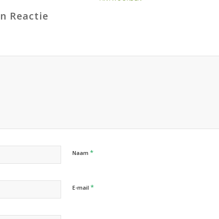
en Reactie
*
Naam
*
E-mail