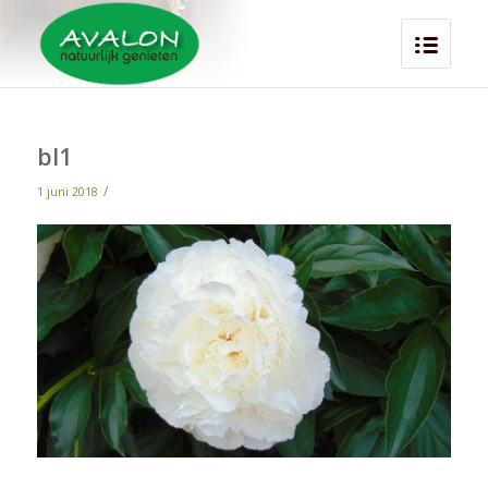
bl1
/
1 juni 2018